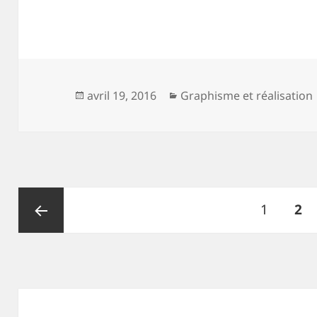
Publié
Catégories
avril 19, 2016
Graphisme et réalisation
le
Pagination
Page
PA
1
2
des
publications
Page
précédente