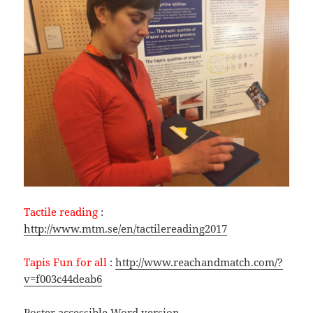
Tactile reading
:
http://www.mtm.se/en/tactilereading2017
Tapis Fun for all
:
http://www.reachandmatch.com/?
v=f003c44deab6
Poster accessible Word version