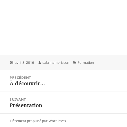
Publié
Auteur
Catégories
avril 8, 2016
sabrinamorisson
Formation
le
Navigation
PRÉCÉDENT
de
À découvrir…
Article
l’article
précédent :
SUIVANT
Présentation
Article
suivant :
Fièrement propulsé par WordPress